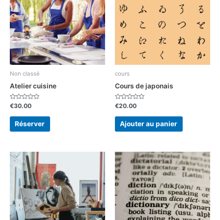
Non classé
cours
Atelier cuisine
Cours de japonais
Note
Note
€
30.00
€
20.00
0
0
sur
sur
5
5
Réserver
Ajouter au panier