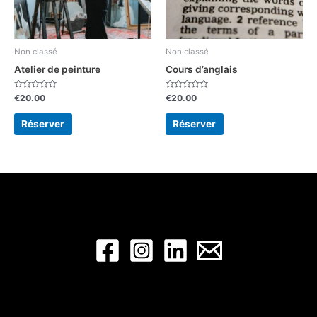
Non classé
Non classé
Atelier de peinture
Cours d’anglais
Note
Note
€
20.00
€
20.00
0
0
sur
sur
5
5
Réserver
Réserver